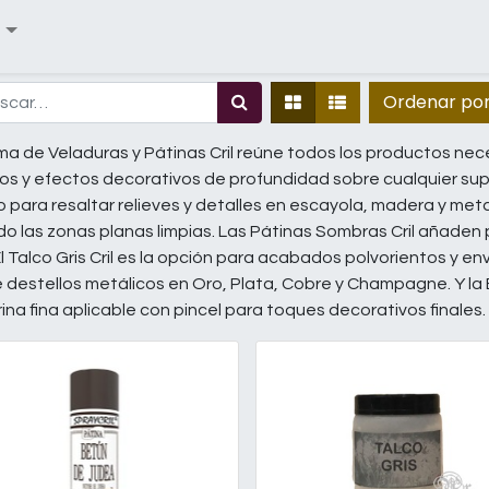
Ordenar po
a de Veladuras y Pátinas Cril reúne todos los productos ne
s y efectos decorativos de profundidad sobre cualquier super
o para resaltar relieves y detalles en escayola, madera y met
o las zonas planas limpias. Las Pátinas Sombras Cril añaden
 El Talco Gris Cril es la opción para acabados polvorientos y en
destellos metálicos en Oro, Plata, Cobre y Champagne. Y la Es
ina fina aplicable con pincel para toques decorativos finales.