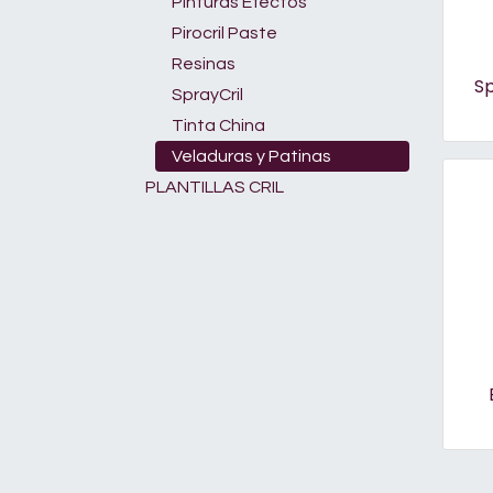
Pinturas Efectos
Pirocril Paste
Resinas
Sp
SprayCril
Tinta China
Veladuras y Patinas
PLANTILLAS CRIL