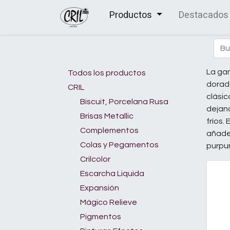
Productos
Destacados
La gam
Todos los productos
dorado
CRIL
clásic
Biscuit, Porcelana Rusa
dejand
Brisas Metallic
fríos.
Complementos
añade 
Colas y Pegamentos
purpur
Crilcolor
Escarcha Liquida
Expansión
Mágico Relieve
Pigmentos