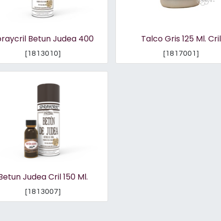
raycril Betun Judea 400
Talco Gris 125 Ml. Cril
[
1813010
]
[
1817001
]
Betun Judea Cril 150 Ml.
[
1813007
]