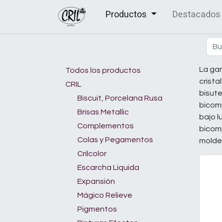
Productos
Destacados
La gam
Todos los productos
crista
CRIL
bisute
Biscuit, Porcelana Rusa
bicomp
Brisas Metallic
bajo l
Complementos
bicomp
Colas y Pegamentos
moldes
Crilcolor
Escarcha Liquida
Expansión
Mágico Relieve
Pigmentos