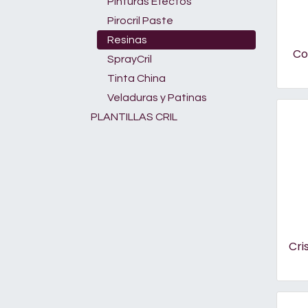
Pinturas Efectos
Pirocril Paste
Resinas
Cop
SprayCril
Tinta China
Veladuras y Patinas
PLANTILLAS CRIL
Cri