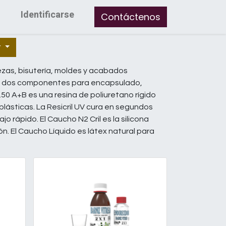
Identificarse
Contáctenos
r
ezas, bisutería, moldes y acabados
te de dos componentes para encapsulado,
0.50 A+B es una resina de poliuretano rígido
plásticas. La Resicril UV cura en segundos
jo rápido. El Caucho N2 Cril es la silicona
n. El Caucho Líquido es látex natural para