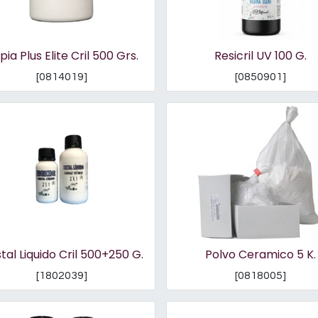
ia Plus Elite Cril 500 Grs.
Resicril UV 100 G.
[
0814019
]
[
0850901
]
stal Liquido Cril 500+250 G.
Polvo Ceramico 5 K.
[
1802039
]
[
0818005
]