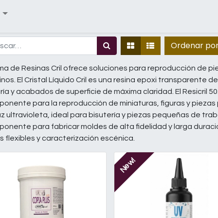
Ordenar po
a de Resinas Cril ofrece soluciones para reproducción de pi
linos. El Cristal Líquido Cril es una resina epoxi transparen
ría y acabados de superficie de máxima claridad. El Resicril 5
onente para la reproducción de miniaturas, figuras y piezas 
uz ultravioleta, ideal para bisutería y piezas pequeñas de traba
onente para fabricar moldes de alta fidelidad y larga duració
 flexibles y caracterización escénica.
New!