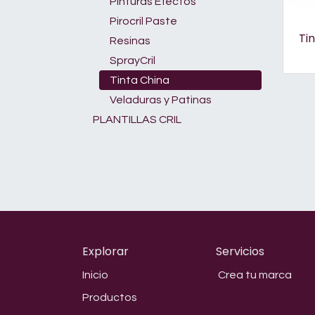
Pinturas Efectos
Pirocril Paste
Tin
Resinas
SprayCril
Tinta China
Veladuras y Patinas
PLANTILLAS CRIL
Explorar
Servicios
Inicio
Crea tu marca
Productos