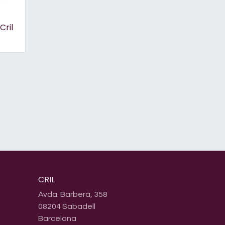
Cril
CRIL
Avda. Barberà, 358
08204 Sabadell
Barcelona