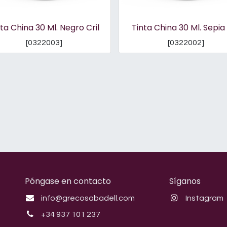
ta China 30 Ml. Negro Cril
Tinta China 30 Ml. Sepia 
[
0322003
]
[
0322002
]
Póngase en contacto
Síganos
info@grecosabadell.com
Instagram
+34 937 101 237