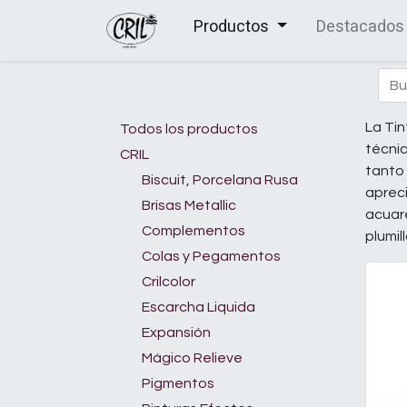
Productos
Destacados
La Tin
Todos los productos
técnic
CRIL
tanto 
Biscuit, Porcelana Rusa
apreci
Brisas Metallic
acuare
Complementos
plumil
Colas y Pegamentos
Crilcolor
Escarcha Liquida
Expansión
Mágico Relieve
Pigmentos