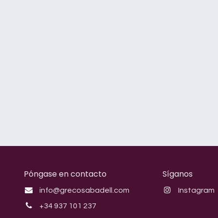
Póngase en contacto
Síganos
info@grecosabadell.com
Instagram
+34 937 101 237