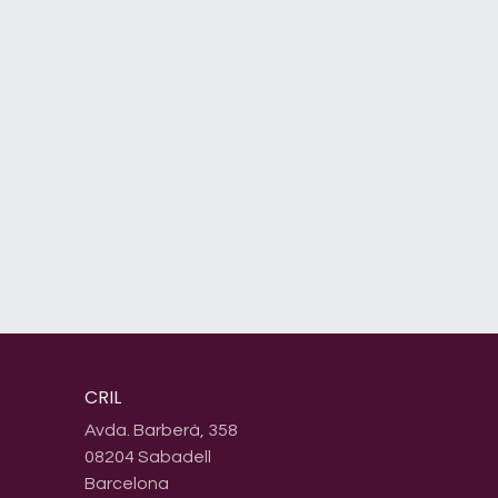
CRIL
Avda. Barberà, 358
08204 Sabadell
Barcelona