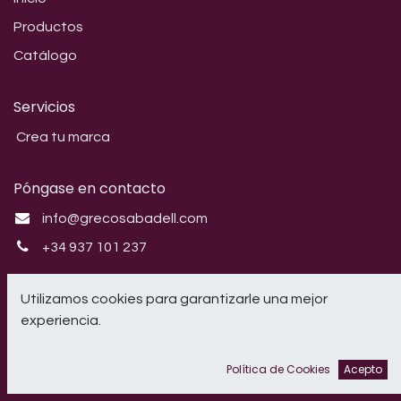
Productos
Catálogo
Servicios
Crea tu marca
Póngase en contacto
info@grecosabadell.com
+34 937 101 237
Síganos
Utilizamos cookies para garantizarle una mejor
experiencia.
Instagram
Política de Cookies
Acepto
CRIL