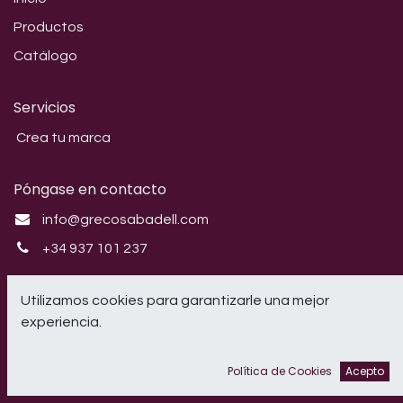
Productos
Catálogo
Servicios
Crea tu marca
Póngase en contacto
info@grecosabadell.com
+34 937 101 237
Síganos
Utilizamos cookies para garantizarle una mejor
experiencia.
Instagram
Política de Cookies
Acepto
CRIL