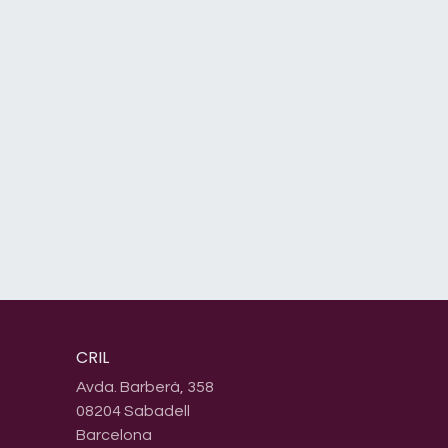
CRIL
Avda. Barberà, 358
08204 Sabadell
Barcelona