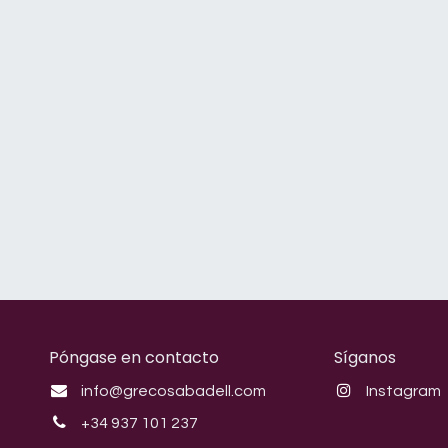
Póngase en contacto
Síganos
info@grecosabadell.com
Instagram
+34 937 101 237