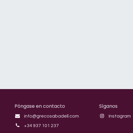
Póngase en contacto
Síganos
info@grecosabadell.com
Instagram
+34 937 101 237