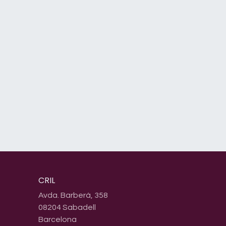
CRIL
Avda. Barberà, 358
08204 Sabadell
Barcelona