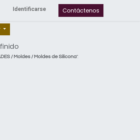
Identificarse
Contáctenos
r
finido
S / Moldes / Moldes de Silicona
".