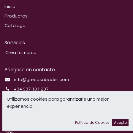
Inicio
Productos
Catálogo
Servicios
Crea tu marca
Póngase en contacto
info@grecosabadell.com
+34 937 101 237
Utilizamos cookies para garantizarle una mejor
Síganos
experiencia.
Instagram
Política de Cookies
Acepto