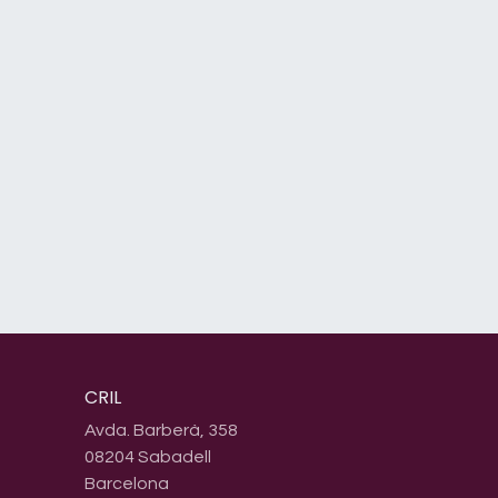
CRIL
Avda. Barberà, 358
08204 Sabadell
Barcelona