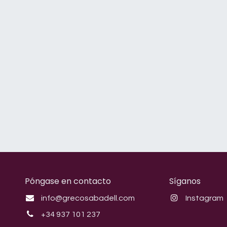
Póngase en contacto
Síganos
info@grecosabadell.com
Instagram
+34 937 101 237