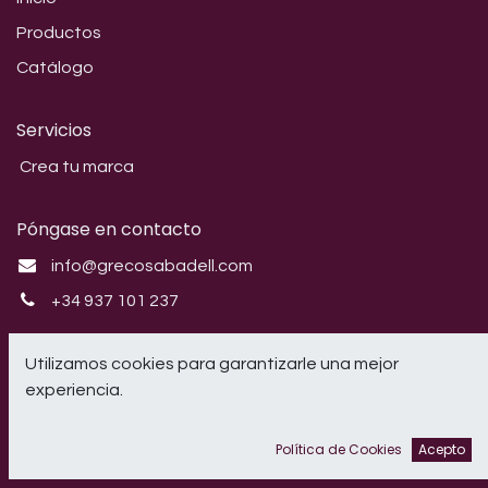
Productos
Catálogo
Servicios
Crea tu marca
Póngase en contacto
info@grecosabadell.com
+34 937 101 237
Síganos
Utilizamos cookies para garantizarle una mejor
experiencia.
Instagram
Política de Cookies
Acepto
CRIL