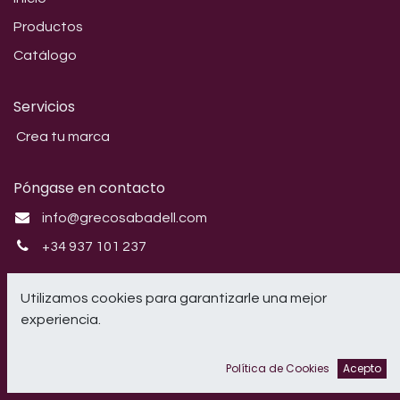
Productos
Catálogo
Servicios
Crea tu marca
Póngase en contacto
info@grecosabadell.com
+34 937 101 237
Síganos
Utilizamos cookies para garantizarle una mejor
experiencia.
Instagram
Política de Cookies
Acepto
CRIL