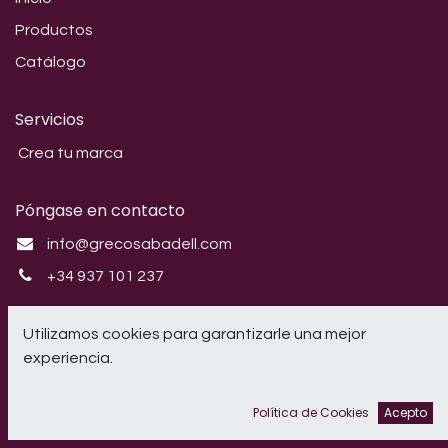
Productos
Catálogo
Servicios
Crea tu marca
Póngase en contacto
info@grecosabadell.com
+34 937 101 237
Síganos
Utilizamos cookies para garantizarle una mejor
experiencia.
Instagram
Política de Cookies
Acepto
CRIL