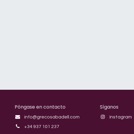
Póngase en contacto
Síganos
info@grecosabadell.com
Instagram
+34 937 101 237