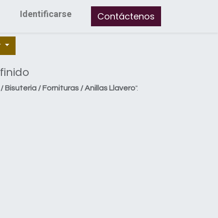
Identificarse
Contáctenos
r
finido
isuteria / Fornituras / Anillas Llavero
".