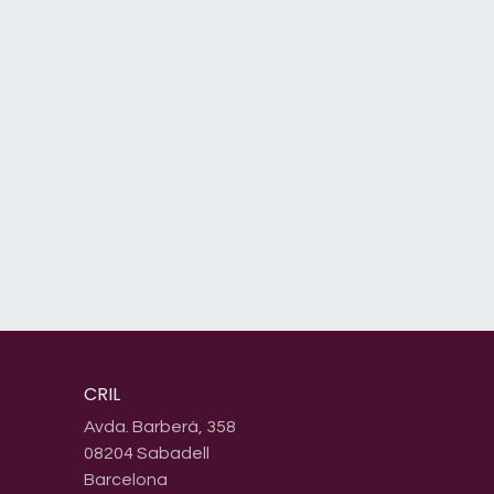
CRIL
Avda. Barberà, 358
08204 Sabadell
Barcelona