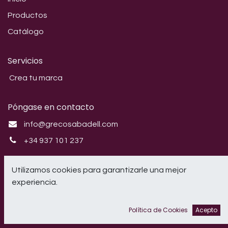
Productos
Catálogo
Servicios
Crea tu marca
Póngase en contacto
info@grecosabadell.com
+34 937 101 237
Síganos
Utilizamos cookies para garantizarle una mejor
experiencia.
Instagram
Política de Cookies
Acepto
CRIL