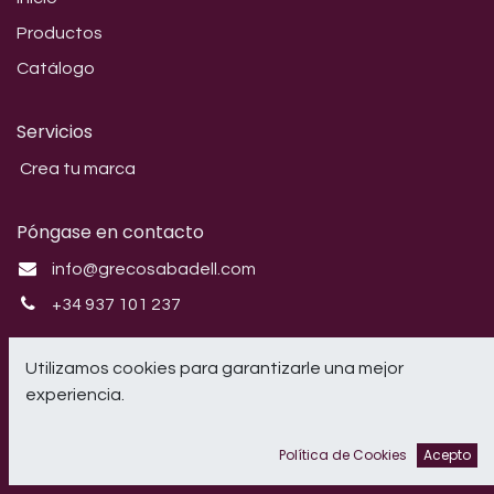
Productos
Catálogo
Servicios
Crea tu marca
Póngase en contacto
info@grecosabadell.com
+34 937 101 237
Síganos
Utilizamos cookies para garantizarle una mejor
experiencia.
Instagram
Política de Cookies
Acepto
CRIL