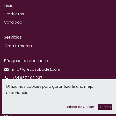
Inicio
Productos
Catálogo
Servicios
Crea tu marca
Póngase en contacto
info@grecosabadell.com
+34 937 101 237
Utilizamos cookies para garantizarle una mejor
Síganos
experiencia.
Instagram
Política de Cookies
Acepto