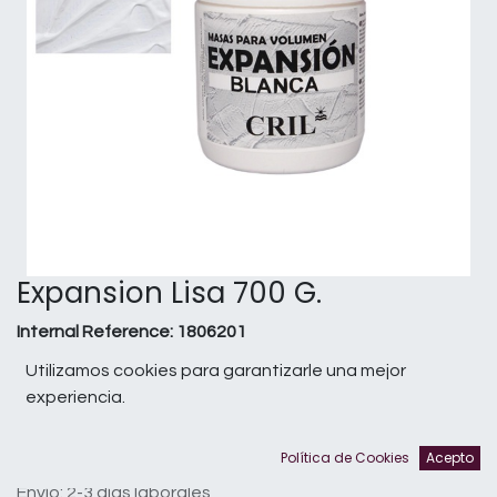
Expansion Lisa 700 G.
Internal Reference:
1806201
Utilizamos cookies para garantizarle una mejor
En existencias
experiencia.
Términos y condiciones
Política de Cookies
Acepto
Garantía de devolución de 30 días
Envío: 2-3 días laborales