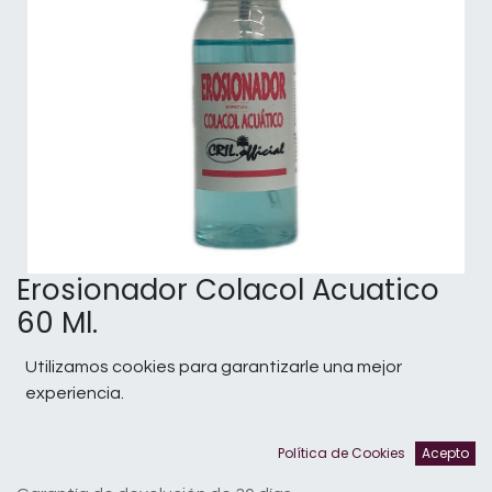
Erosionador Colacol Acuatico
60 Ml.
Internal Reference:
1806053
Utilizamos cookies para garantizarle una mejor
experiencia.
En existencias
Política de Cookies
Acepto
Términos y condiciones