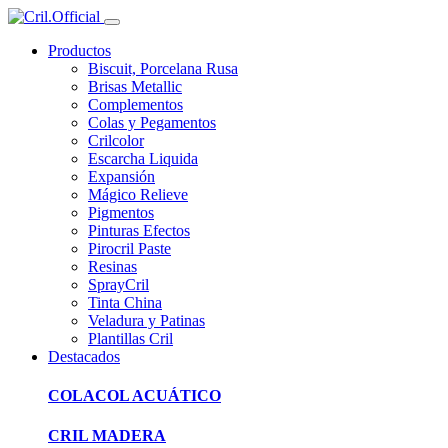
Productos
Biscuit, Porcelana Rusa
Brisas Metallic
Complementos
Colas y Pegamentos
Crilcolor
Escarcha Liquida
Expansión
Mágico Relieve
Pigmentos
Pinturas Efectos
Pirocril Paste
Resinas
SprayCril
Tinta China
Veladura y Patinas
Plantillas Cril
Destacados
COLACOL ACUÁTICO
CRIL MADERA