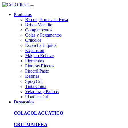
Productos
Biscuit, Porcelana Rusa
Brisas Metallic
Complementos
Colas y Pegamentos
Crilcolor
Escarcha Liquida
Expansión
Mágico Relieve
Pigmentos
Pinturas Efectos
Pirocril Paste
Resinas
SprayCril
Tinta China
Veladura y Patinas
Plantillas Cril
Destacados
COLACOL ACUÁTICO
CRIL MADERA