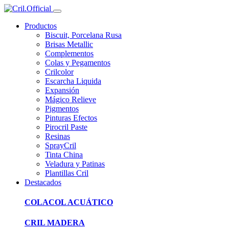
Productos
Biscuit, Porcelana Rusa
Brisas Metallic
Complementos
Colas y Pegamentos
Crilcolor
Escarcha Liquida
Expansión
Mágico Relieve
Pigmentos
Pinturas Efectos
Pirocril Paste
Resinas
SprayCril
Tinta China
Veladura y Patinas
Plantillas Cril
Destacados
COLACOL ACUÁTICO
CRIL MADERA