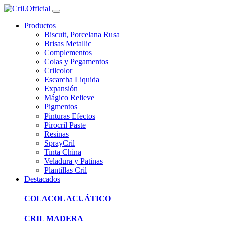
Productos
Biscuit, Porcelana Rusa
Brisas Metallic
Complementos
Colas y Pegamentos
Crilcolor
Escarcha Liquida
Expansión
Mágico Relieve
Pigmentos
Pinturas Efectos
Pirocril Paste
Resinas
SprayCril
Tinta China
Veladura y Patinas
Plantillas Cril
Destacados
COLACOL ACUÁTICO
CRIL MADERA