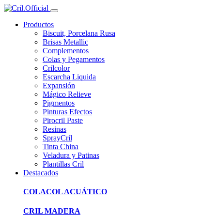
Productos
Biscuit, Porcelana Rusa
Brisas Metallic
Complementos
Colas y Pegamentos
Crilcolor
Escarcha Liquida
Expansión
Mágico Relieve
Pigmentos
Pinturas Efectos
Pirocril Paste
Resinas
SprayCril
Tinta China
Veladura y Patinas
Plantillas Cril
Destacados
COLACOL ACUÁTICO
CRIL MADERA