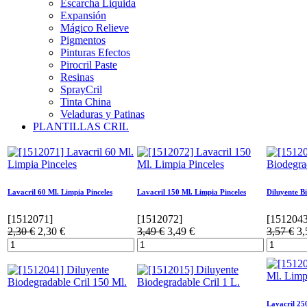
Escarcha Liquida
Expansión
Mágico Relieve
Pigmentos
Pinturas Efectos
Pirocril Paste
Resinas
SprayCril
Tinta China
Veladuras y Patinas
PLANTILLAS CRIL
Lavacril 60 Ml. Limpia Pinceles
Lavacril 150 Ml. Limpia Pinceles
Diluyente B
[
1512071
]
[
1512072
]
[
151204
2,30
€
2,30
€
3,49
€
3,49
€
3,57
€
3,
Lavacril 25