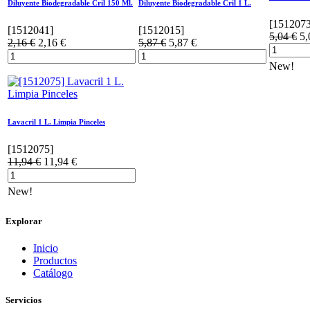
Diluyente Biodegradable Cril 150 Ml.
Diluyente Biodegradable Cril 1 L.
[
151207
[
1512041
]
[
1512015
]
5,04
€
5,
2,16
€
2,16
€
5,87
€
5,87
€
New!
Lavacril 1 L. Limpia Pinceles
[
1512075
]
11,94
€
11,94
€
New!
Explorar
Inicio
Productos
Catálogo
Servicios