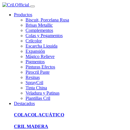
Productos
Biscuit, Porcelana Rusa
Brisas Metallic
Complementos
Colas y Pegamentos
Crilcolor
Escarcha Liquida
Expansión
Mágico Relieve
Pigmentos
Pinturas Efectos
Pirocril Paste
Resinas
SprayCril
Tinta China
Veladura y Patinas
Plantillas Cril
Destacados
COLACOL ACUÁTICO
CRIL MADERA