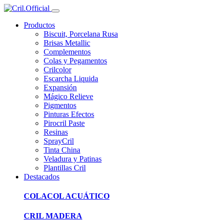
Productos
Biscuit, Porcelana Rusa
Brisas Metallic
Complementos
Colas y Pegamentos
Crilcolor
Escarcha Liquida
Expansión
Mágico Relieve
Pigmentos
Pinturas Efectos
Pirocril Paste
Resinas
SprayCril
Tinta China
Veladura y Patinas
Plantillas Cril
Destacados
COLACOL ACUÁTICO
CRIL MADERA