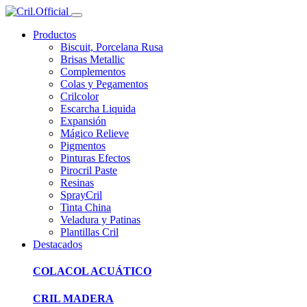
Productos
Biscuit, Porcelana Rusa
Brisas Metallic
Complementos
Colas y Pegamentos
Crilcolor
Escarcha Liquida
Expansión
Mágico Relieve
Pigmentos
Pinturas Efectos
Pirocril Paste
Resinas
SprayCril
Tinta China
Veladura y Patinas
Plantillas Cril
Destacados
COLACOL ACUÁTICO
CRIL MADERA