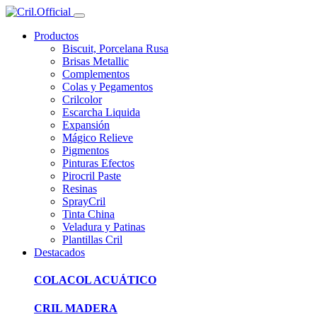
Productos
Biscuit, Porcelana Rusa
Brisas Metallic
Complementos
Colas y Pegamentos
Crilcolor
Escarcha Liquida
Expansión
Mágico Relieve
Pigmentos
Pinturas Efectos
Pirocril Paste
Resinas
SprayCril
Tinta China
Veladura y Patinas
Plantillas Cril
Destacados
COLACOL ACUÁTICO
CRIL MADERA