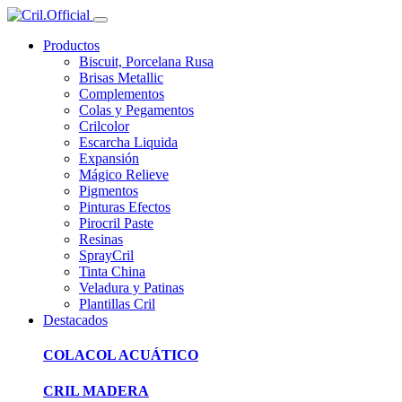
Productos
Biscuit, Porcelana Rusa
Brisas Metallic
Complementos
Colas y Pegamentos
Crilcolor
Escarcha Liquida
Expansión
Mágico Relieve
Pigmentos
Pinturas Efectos
Pirocril Paste
Resinas
SprayCril
Tinta China
Veladura y Patinas
Plantillas Cril
Destacados
COLACOL ACUÁTICO
CRIL MADERA