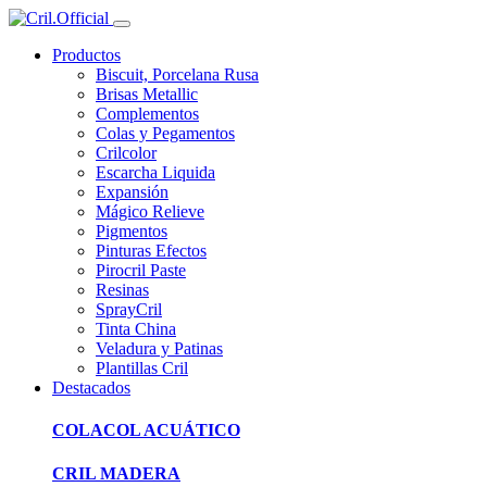
Productos
Biscuit, Porcelana Rusa
Brisas Metallic
Complementos
Colas y Pegamentos
Crilcolor
Escarcha Liquida
Expansión
Mágico Relieve
Pigmentos
Pinturas Efectos
Pirocril Paste
Resinas
SprayCril
Tinta China
Veladura y Patinas
Plantillas Cril
Destacados
COLACOL ACUÁTICO
CRIL MADERA